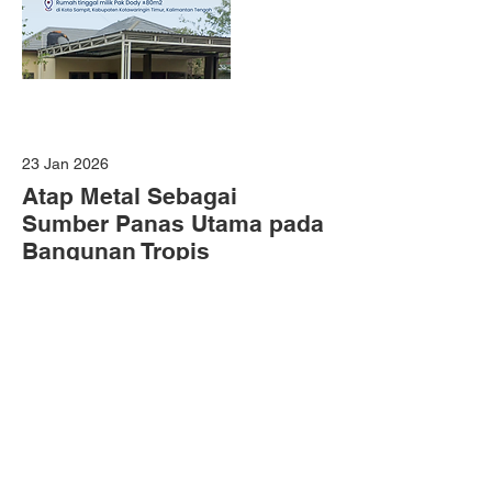
23 Jan 2026
Atap Metal Sebagai
Sumber Panas Utama pada
Bangunan Tropis
Penggunaan atap metal seperti
zincalume, galvalume, dan spandek
telah menjadi standar pada bangunan
industri, komersial, dan pergudangan di
wilayah tropis. Material ini dipilih
karena ringan, kuat, cepat dipasang,
serta efisien secara biaya dan struktur.
Namun, di balik keunggulan tersebut,