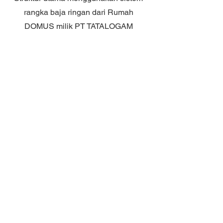
rangka baja ringan dari Rumah
DOMUS milik PT TATALOGAM
LESTARI. Kokoh, anti rayap, cepat
dirakit dan presisi tinggi.
Tahan Gempa
Struktur ringan dan fleksibel
menjadikan rumah RAFLESIA aman
terhadap risiko gempa, cocok untuk
kawasan rawan bencana.
Desain &