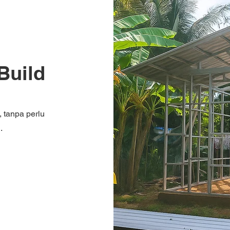
Build
 tanpa perlu
i.