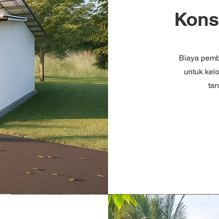
Kons
Biaya pemb
untuk kel
ta