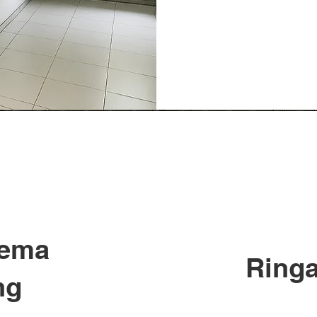
kema
Ring
ng