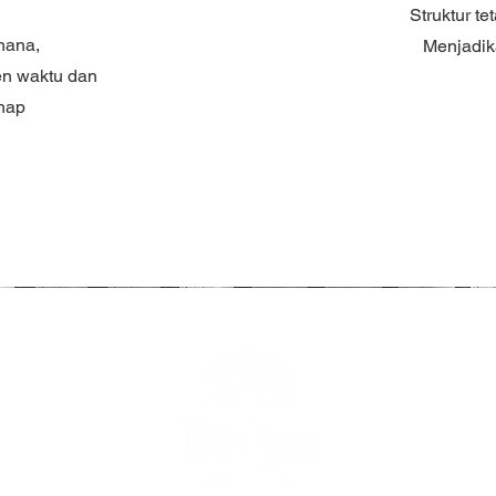
Struktur te
hana,
Menjadik
en waktu dan
ahap