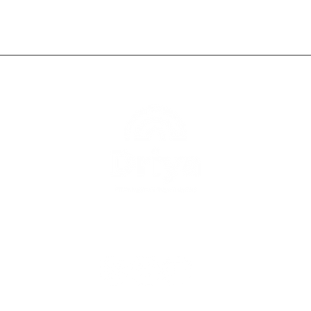
uk
Berita
Proyek
Tentang Kami
Kontak
©2022 PT. Diwangkara Wihaya Nusantara -All rights reserved.